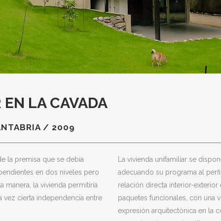
R EN LA CAVADA
NTABRIA / 2009
 de la premisa que se debía
La vivienda unifamiliar se dispo
endientes en dos niveles pero
adecuando su programa al perfil
manera, la vivienda permitiría
relación directa interior-exteri
a vez cierta independencia entre
paquetes funcionales, con una v
expresión arquitectónica en la c