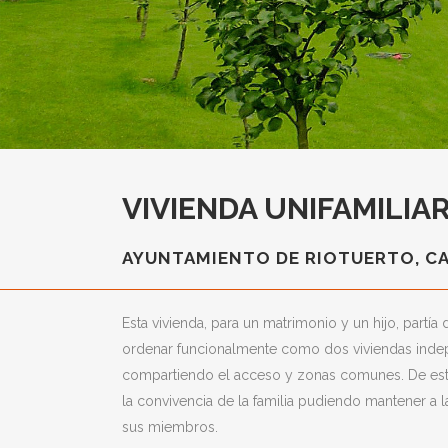
VIVIENDA UNIFAMILIA
AYUNTAMIENTO DE RIOTUERTO, CA
Esta vivienda, para un matrimonio y un hijo, partía
ordenar funcionalmente como dos viviendas indep
compartiendo el acceso y zonas comunes. De esta 
la convivencia de la familia pudiendo mantener a l
sus miembros.