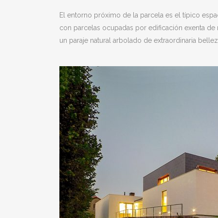
El entorno próximo de la parcela es el típico espa
con parcelas ocupadas por edificación exenta de r
un paraje natural arbolado de extraordinaria bellez