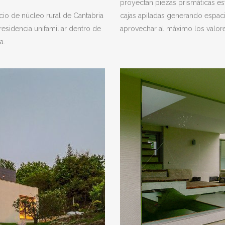
proyectan piezas prismáticas es
cio de núcleo rural de Cantabria
cajas apiladas generando espaci
esidencia unifamiliar dentro de
aprovechar al máximo los valores
a.