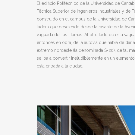
El edificio Politécnico de la Universidad de Cantabr
Técnica Superior de Ingenieros Industriales y de 
construido en el campus de la Universidad de Can
ladera que desciende desde la rasante de la Aveni
vaguada de Las Llamas. Al otro lado de esta vagua
entonces en obra, de la autovía que había de dar 
extremo nordeste (la denominada S-20), de tal man
se iba a convertir ineludiblemente en un elemento
esta entrada a la ciudad.