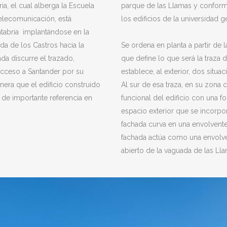
ia, el cual alberga la Escuela
parque de las Llamas y conforma
Telecomunicación, está
los edificios de la universidad g
tabria implantándose en la
da de los Castros hacia la
Se ordena en planta a partir de 
da discurre el trazado,
que define lo que será la traza 
acceso a Santander por su
establece, al exterior, dos situ
era que el edificio construido
Al sur de esa traza, en su zona 
 de importante referencia en
funcional del edificio con una f
espacio exterior que se incorpo
fachada curva en una envolvente 
fachada actúa como una envolven
abierto de la vaguada de las Lla